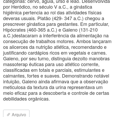
categorias: cervo, águia, urso e leão. Desenvolvida
por Heródico, no século V a.C., a ginástica
higiênica pertencia ao rol das atividades físicas
deveras usuais. Platão (429- 347 a.C.) chegou a
prescrever ginástica para gestantes. Em particular,
Hipócrates (460-365 a.C.) e Galeno (131-210
a.C.)destacaram a interferência da alimentação na
consecução de trabalhos motores. Ambos lançaram
os alicerces da nutrição atlética, recomendando e
justificando cardápios ricos em vegetais e carnes.
Galeno, por seu turno, distinguia dezoito manobras
massoterap êuticas para uso atlético corrente,
classificadas em totais e parciais, estimulantes e
calmantes, fortes e suaves. Demonstrando notável
intuição, Galeno ainda afirmava que a observação
meticulosa da textura da urina representava um
meio eficaz para a descoberta e controle de certas
debilidades orgânicas.
Arquivo