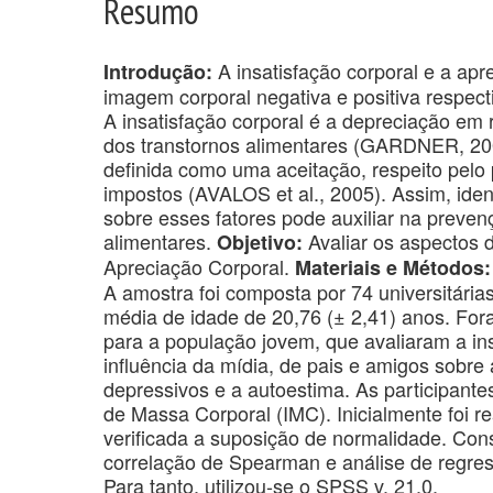
Resumo
A insatisfação corporal e a ap
Introdução:
imagem corporal negativa e positiva respec
A insatisfação corporal é a depreciação em 
dos transtornos alimentares (GARDNER, 200
definida como uma aceitação, respeito pelo p
impostos (AVALOS et al., 2005). Assim, ident
sobre esses fatores pode auxiliar na preve
alimentares.
Avaliar os aspectos d
Objetivo:
Apreciação Corporal.
Materiais e Métodos:
A amostra foi composta por 74 universitár
média de idade de 20,76 (± 2,41) anos. For
para a população jovem, que avaliaram a ins
influência da mídia, de pais e amigos sobr
depressivos e a autoestima. As participante
de Massa Corporal (IMC). Inicialmente foi re
verificada a suposição de normalidade. Cons
correlação de Spearman e análise de regres
Para tanto, utilizou-se o SPSS v. 21.0.