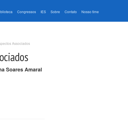
iblioteca
Congressos
IES
Sobre
Contato
Nosso time
Aspectos Associados
sociados
na Soares Amaral