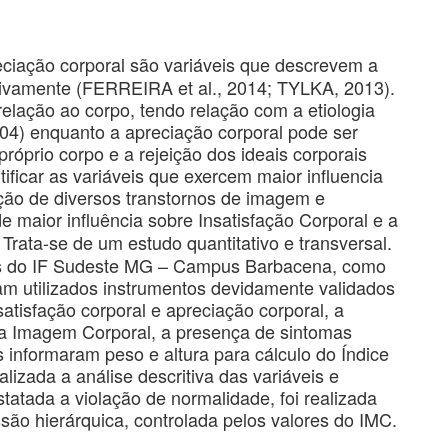
reciação corporal são variáveis que descrevem a
tivamente (FERREIRA et al., 2014; TYLKA, 2013).
relação ao corpo, tendo relação com a etiologia
4) enquanto a apreciação corporal pode ser
róprio corpo e a rejeição dos ideais corporais
ificar as variáveis que exercem maior influencia
nção de diversos transtornos de imagem e
e maior influência sobre Insatisfação Corporal e a
Trata-se de um estudo quantitativo e transversal.
ias do IF Sudeste MG – Campus Barbacena, como
am utilizados instrumentos devidamente validados
atisfação corporal e apreciação corporal, a
e a Imagem Corporal, a presença de sintomas
s informaram peso e altura para cálculo do Índice
alizada a análise descritiva das variáveis e
tatada a violação de normalidade, foi realizada
são hierárquica, controlada pelos valores do IMC.