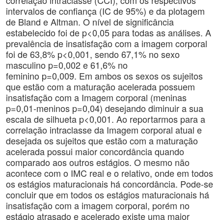
correlação intraclasse (CCI), com os respectivos
intervalos de confiança (IC de 95%) e da plotagem
de Bland e Altman. O nível de significância
estabelecido foi de p<0,05 para todas as análises. A
prevalência de insatisfação com a imagem corporal
foi de 63,8% p<0,001, sendo 67,1% no sexo
masculino p=0,002 e 61,6% no
feminino p=0,009. Em ambos os sexos os sujeitos
que estão com a maturação acelerada possuem
insatisfação com a Imagem corporal (meninas
p=0,01-meninos p=0,04) desejando diminuir a sua
escala de silhueta p<0,001. Ao reportarmos para a
correlação intraclasse da Imagem corporal atual e
desejada os sujeitos que estão com a maturação
acelerada possui maior concordância quando
comparado aos outros estágios. O mesmo não
acontece com o IMC real e o relativo, onde em todos
os estágios maturacionais há concordância. Pode-se
concluir que em todos os estágios maturacionais há
insatisfação com a imagem corporal, porém no
estágio atrasado e acelerado existe uma maior