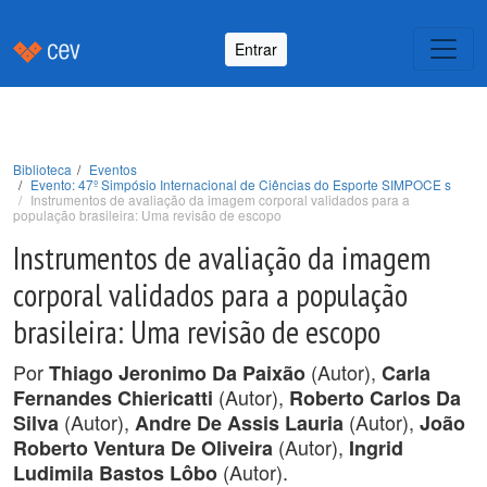
Entrar
Biblioteca
Eventos
Evento: 47º Simpósio Internacional de Ciências do Esporte SIMPOCE s
Instrumentos de avaliação da imagem corporal validados para a
população brasileira: Uma revisão de escopo
Instrumentos de avaliação da imagem
corporal validados para a população
brasileira: Uma revisão de escopo
Por
(Autor),
Thiago Jeronimo Da Paixão
Carla
(Autor),
Fernandes Chiericatti
Roberto Carlos Da
(Autor),
(Autor),
Silva
Andre De Assis Lauria
João
(Autor),
Roberto Ventura De Oliveira
Ingrid
(Autor).
Ludimila Bastos Lôbo