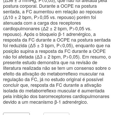
(Δ36 ± 3 mmHg, P<0,05), que não foi afetada pela
postura corporal. Durante a OCPE na postura
sentada, a FC aumentou em relação ao repouso
(Δ10 ± 2 bpm, P>0,05 vs. repouso) porém foi
atenuada com a carga dos receptores
cardiopulmonares (Δ2 ± 2 bpm, P>0,05 vs.
repouso). Após o bloqueio β-1 adrenérgico, a
resposta da FC durante a OCPE na postura sentada
foi reduzida (Δ5 ± 3 bpm, P<0,05), enquanto que na
posição supina a resposta da FC durante a OCPE
não foi afetada (Δ3 ± 2 bpm, P>0,05). Em resumo, o
presente estudo demonstra que na revisão de
literatura realizada não se tem um consenso sobre o
efeito da ativação do metaborreflexo muscular na
regulação da FC, já no estudo original é possível
concluir que, resposta da FC durante a ativação
isolada do metaborreflexo muscular é aumentada
pela inibição dos barorreceptores cardiopulmonares
devido a um mecanismo β-1 adrenérgico.