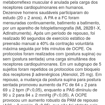
metaborreflexo muscular é anulada pela carga dos
receptores cardiopulmonares em humanos.
Dezenove homens saudáveis participaram do
estudo (20 ± 2 anos). A PA e a FC foram
mensuradas continuamente, batimento a batimento,
por um aparelho de fotopletismografia (ML 282B1-X,
AdInstruments). Após um período de repouso, foi
realizado 90 segundos de exercício estático de
preensão manual a 40% da contração voluntária
máxima seguida por três minutos de OCPE. Os
protocolos foram realizados com (postura supina) ou
sem (postura sentada) uma carga simultânea dos
receptores cardiopulmonares. Em um subgrupo de 5
sujeitos foram repetidos os protocolos com bloqueio
dos receptores β adrenérgicos (Atenolol, 25 mg). Em
repouso, a mudança da postura supina para postura
sentada promoveu aumento da FC de 64 ± 2 para
69 ± 2 bpm (P<0,05), enquanto a PAS diminuiu de
90 ± 2 para 84 ± 2 mmHg (P<0,05). A OCPE
provocou um aumento robusto da PAM de repouso