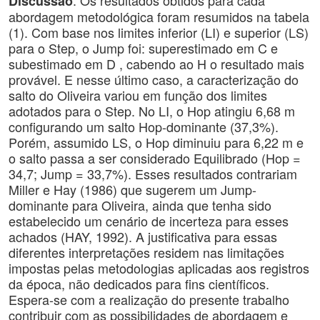
. Os resultados obtidos para cada
Discussão
abordagem metodológica foram resumidos na tabela
(1). Com base nos limites inferior (LI) e superior (LS)
para o Step, o Jump foi: superestimado em C e
subestimado em D , cabendo ao H o resultado mais
provável. E nesse último caso, a caracterização do
salto do Oliveira variou em função dos limites
adotados para o Step. No LI, o Hop atingiu 6,68 m
configurando um salto Hop-dominante (37,3%).
Porém, assumido LS, o Hop diminuiu para 6,22 m e
o salto passa a ser considerado Equilibrado (Hop =
34,7; Jump = 33,7%). Esses resultados contrariam
Miller e Hay (1986) que sugerem um Jump-
dominante para Oliveira, ainda que tenha sido
estabelecido um cenário de incerteza para esses
achados (HAY, 1992). A justificativa para essas
diferentes interpretações residem nas limitações
impostas pelas metodologias aplicadas aos registros
da época, não dedicados para fins científicos.
Espera-se com a realização do presente trabalho
contribuir com as possibilidades de abordagem e