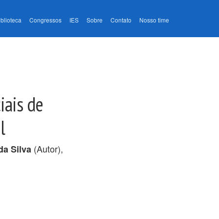
iblioteca
Congressos
IES
Sobre
Contato
Nosso time
iais de
l
(Autor),
da Silva