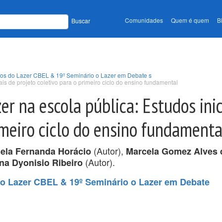
Comunidades
Quem é quem
B
Buscar
udos do Lazer CBEL & 19º Seminário o Lazer em Debate s
is de projeto coletivo para o primeiro ciclo do ensino fundamental
er na escola pública: Estudos inic
imeiro ciclo do ensino fundamenta
(Autor),
ela Fernanda Horácio
Marcela Gomez Alves 
(Autor).
a Dyonisio Ribeiro
do Lazer CBEL & 19º Seminário o Lazer em Debate