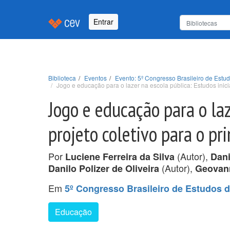
Entrar
Biblioteca
Eventos
Evento: 5º Congresso Brasileiro de Est
Jogo e educação para o lazer na escola pública: Estudos inicia
Jogo e educação para o laz
projeto coletivo para o pr
Por
(Autor),
Luciene Ferreira da Silva
Dani
(Autor),
Danilo Polizer de Oliveira
Geovann
Em
5º Congresso Brasileiro de Estudos 
Educação