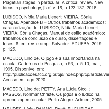
Piagetian stages in particular: A critical review. New
ideas in psychology, [s.d] v. 16, p.123-137, 2016.
LUBISCO, Nídia Maria Lienert; VIEIRA, Sônia
Chagas. Apêndice B – Outros trabalhos acadêmicos:
caracterização. In: LUBISCO, Nídia Maria Lienert;
VIEIRA, Sônia Chagas. Manual de estilo acadêmico:
trabalhos de conclusão de curso, dissertações e
teses. 6. ed. rev. e ampl. Salvador: EDUFBA, 2019.
p. 125.
MACEDO, Lino de. O jogo e a sua importância na
escola. Cadernos de Pesquisa, n.93, p. 5-10, mai.,
1995. Disponível em:
http://publicacoes.fcc.org.br/ojs/index.php/cp/article/v
Acesso em: ago 2020.
MACEDO, Lino de; PETTY, Ana Lúcia Sícoli;
PASSOS, Norimar Christe. Os jogos e o lúdico na
aprendizagem escolar. Porto Alegre: Artmed, 2005.
MENDES, Lígia; PAIANO, Ronê; FILGUEIRAS,