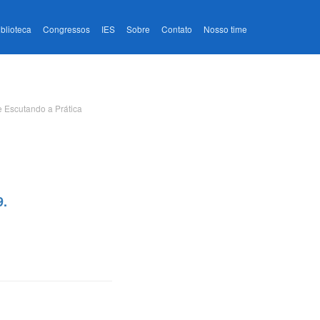
iblioteca
Congressos
IES
Sobre
Contato
Nosso time
e Escutando a Prática
9.