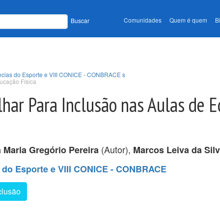
Comunidades
Quem é quem
B
Buscar
ências do Esporte e VIII CONICE - CONBRACE s
ucação Física
lhar Para Inclusão nas Aulas de 
(Autor),
 Maria Gregório Pereira
Marcos Leiva da Sil
s do Esporte e VIII CONICE - CONBRACE
clusão