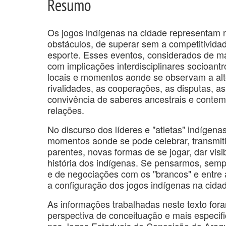
Resumo
Os jogos indígenas na cidade representam n
obstáculos, de superar sem a competitivid
esporte. Esses eventos, considerados de ma
com implicações interdisciplinares socioant
locais e momentos aonde se observam a alte
rivalidades, as cooperações, as disputas, as
convivência de saberes ancestrais e contemp
relações.
No discurso dos líderes e "atletas" indígen
momentos aonde se pode celebrar, transmitir
parentes, novas formas de se jogar, dar visi
história dos indígenas. Se pensarmos, sempr
e de negociações com os "brancos" e entre a
a configuração dos jogos indígenas na cid
As informações trabalhadas neste texto foram
perspectiva de conceituação e mais especif
nos Jogos Estaduais de Conceição do Arag