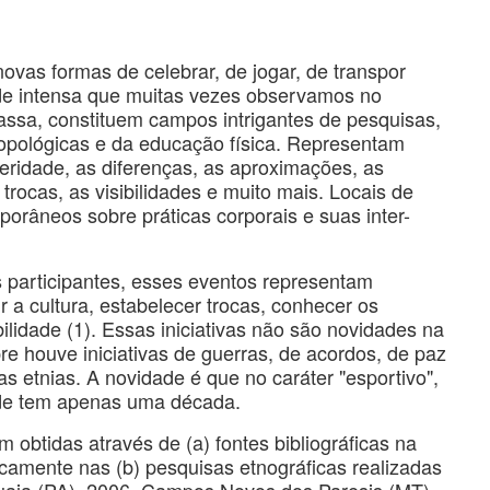
ovas formas de celebrar, de jogar, de transpor
ade intensa que muitas vezes observamos no
ssa, constituem campos intrigantes de pesquisas,
ropológicas e da educação física. Representam
ridade, as diferenças, as aproximações, as
 trocas, as visibilidades e muito mais. Locais de
orâneos sobre práticas corporais e suas inter-
as participantes, esses eventos representam
 a cultura, estabelecer trocas, conhecer os
bilidade (1). Essas iniciativas não são novidades na
e houve iniciativas de guerras, de acordos, de paz
s etnias. A novidade é que no caráter "esportivo",
ade tem apenas uma década.
 obtidas através de (a) fontes bibliográficas na
icamente nas (b) pesquisas etnográficas realizadas
uaia (PA), 2006, Campos Novos dos Paresis (MT),