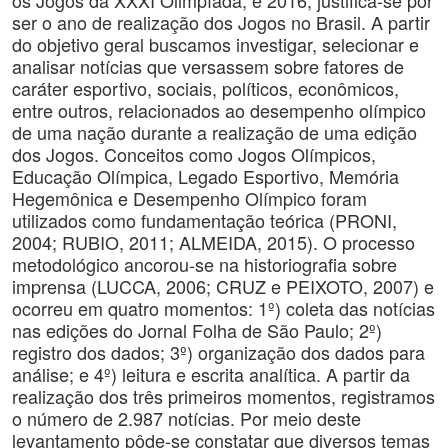
os Jogos da XXXI Olimpíada, e 2016, justifica-se por
ser o ano de realização dos Jogos no Brasil. A partir
do objetivo geral buscamos investigar, selecionar e
analisar notícias que versassem sobre fatores de
caráter esportivo, sociais, políticos, econômicos,
entre outros, relacionados ao desempenho olímpico
de uma nação durante a realização de uma edição
dos Jogos. Conceitos como Jogos Olímpicos,
Educação Olímpica, Legado Esportivo, Memória
Hegemônica e Desempenho Olímpico foram
utilizados como fundamentação teórica (PRONI,
2004; RUBIO, 2011; ALMEIDA, 2015). O processo
metodológico ancorou-se na historiografia sobre
imprensa (LUCCA, 2006; CRUZ e PEIXOTO, 2007) e
ocorreu em quatro momentos: 1º) coleta das notícias
nas edições do Jornal Folha de São Paulo; 2º)
registro dos dados; 3º) organização dos dados para
análise; e 4º) leitura e escrita analítica. A partir da
realização dos três primeiros momentos, registramos
o número de 2.987 notícias. Por meio deste
levantamento pôde-se constatar que diversos temas