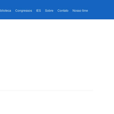
iblioteca
Congressos
IES
Sobre
Contato
Nosso time