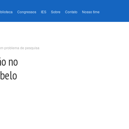
iblioteca
Congressos
IES
Sobre
Contato
Nosso time
– um problema de pesquisa
ão no
 belo