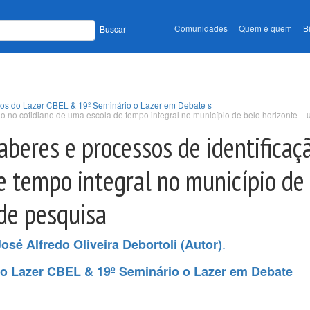
Comunidades
Quem é quem
B
Buscar
udos do Lazer CBEL & 19º Seminário o Lazer em Debate s
ão no cotidiano de uma escola de tempo integral no município de belo horizonte 
saberes e processos de identificaç
e tempo integral no município de
de pesquisa
.
José Alfredo Oliveira Debortoli (Autor)
do Lazer CBEL & 19º Seminário o Lazer em Debate