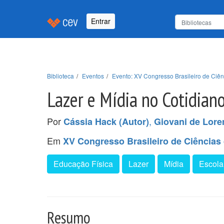
Entrar
Biblioteca
Eventos
Evento: XV Congresso Brasileiro de Ci
Lazer e Mídia no Cotidian
Por
,
Cássia Hack (Autor)
Giovani de Loren
Em
XV Congresso Brasileiro de Ciência
Educação Física
Lazer
Mídia
Escola
Resumo