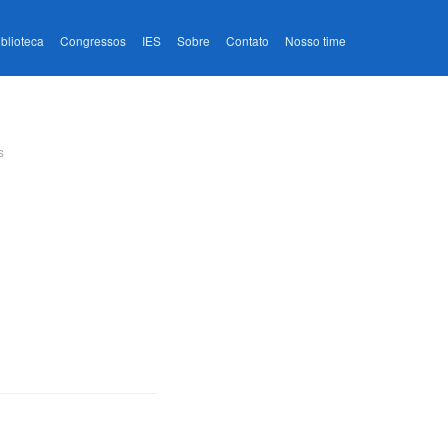
iblioteca
Congressos
IES
Sobre
Contato
Nosso time
s