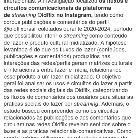
interacionais. A investigação focalizou
os fluxos e
circuitos comunicacionais da plataforma
O
tendo como
de
streaming
ldflix no Instagram
,
corpus publicações e comentários do perfil
@oldflixbrasil coletados durante 2020-2024, período
que possibilitou inferir o
como conteúdo
streaming
de lazer e produto cultural midiatizado. A hipótese
levantada é de que os fluxos de lazer (conteúdos,
publicações e comentários) produzidos nas
interações das redes/perfis geram matrizes culturais
e interacionais entre lazer e mídia, relacionando
esse produto a um lazer midiatizado. O objetivo
geral foi analisar os usos e circuitos do lazer a partir
das redes sociais digitais da Oldflix, categorizando
os fluxos de comentários dos usuários para situar as
práticas sociais do lazer por
. Ademais, o
streaming
estudo buscou compreender como os circuitos
relacionados às publicações e aos comentários que
circulam nas redes Oldflix revelam sentidos sobre o
lazer e as práticas relacionais-comunicativas. Como
aporte teórico, utilizaram-se referências acerca do