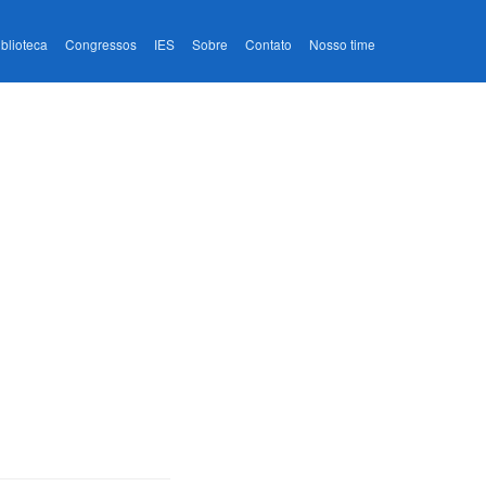
iblioteca
Congressos
IES
Sobre
Contato
Nosso time