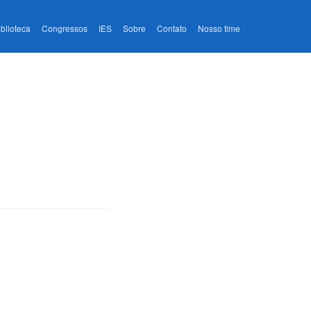
iblioteca
Congressos
IES
Sobre
Contato
Nosso time