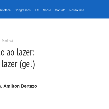
iblioteca
Congressos
IES
Sobre
Contato
Nosso time
em Maringá
o ao lazer:
lazer (gel)
),
Amilton Bertazo