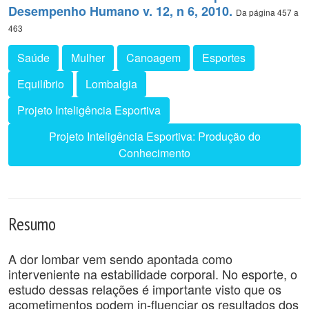
Desempenho Humano v. 12, n 6, 2010.
Da página 457 a
463
Saúde
Mulher
Canoagem
Esportes
Equilíbrio
Lombalgia
Projeto Inteligência Esportiva
Projeto Inteligência Esportiva: Produção do
Conhecimento
Resumo
A dor lombar vem sendo apontada como
interveniente na estabilidade corporal. No esporte, o
estudo dessas relações é importante visto que os
acometimentos podem in-fluenciar os resultados dos