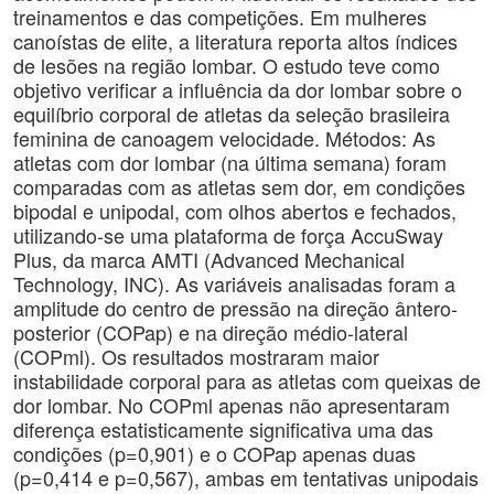
treinamentos e das competições. Em mulheres
canoístas de elite, a literatura reporta altos índices
de lesões na região lombar. O estudo teve como
objetivo verificar a influência da dor lombar sobre o
equilíbrio corporal de atletas da seleção brasileira
feminina de canoagem velocidade. Métodos: As
atletas com dor lombar (na última semana) foram
comparadas com as atletas sem dor, em condições
bipodal e unipodal, com olhos abertos e fechados,
utilizando-se uma plataforma de força AccuSway
Plus, da marca AMTI (Advanced Mechanical
Technology, INC). As variáveis analisadas foram a
amplitude do centro de pressão na direção ântero-
posterior (COPap) e na direção médio-lateral
(COPml). Os resultados mostraram maior
instabilidade corporal para as atletas com queixas de
dor lombar. No COPml apenas não apresentaram
diferença estatisticamente significativa uma das
condições (p=0,901) e o COPap apenas duas
(p=0,414 e p=0,567), ambas em tentativas unipodais