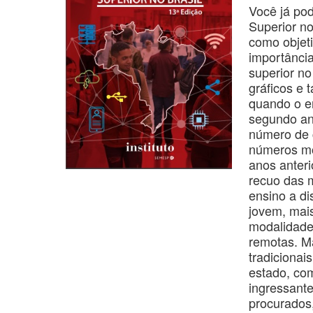
Você já po
Superior no
como objet
importânci
superior no
gráficos e 
quando o en
segundo an
número de 
números mo
anos anter
recuo das m
ensino a d
jovem, mais
modalidade
remotas. M
tradicionai
estado, co
ingressante
procurados,