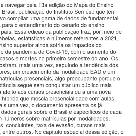
de navegar pela 13a edição do Mapa do Ensino
 Brasil, publicação do Instituto Semesp que tem
ivo compilar uma gama de dados de fundamental
a para o entendimento do cenário do ensino
 país. Essa edição da publicação traz, por meio de
tabelas, estatísticas e números referentes a 2021,
sino superior ainda sofria os impactos do
o da pandemia de Covid-19, com o aumento do
casos e mortes no primeiro semestre do ano. Os
stram, mais uma vez, seguindo a tendência dos
iores, um crescimento da modalidade EAD e um
atrículas presenciais, algo preocupante porque o
istância segue sem conquistar um público mais
 afeito aos cursos presenciais ou a uma nova
 híbrida que mescla presencialidade com aulas
ais uma vez, o documento apresenta os já
s dados gerais sobre o Brasil e específicos de cada
m números sobre matrículas por modalidades,
s, concluintes, taxa de evasão, cursos mais
 entre outros. No capítulo especial dessa edição, o