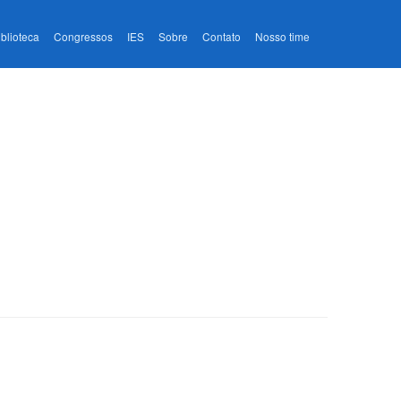
iblioteca
Congressos
IES
Sobre
Contato
Nosso time