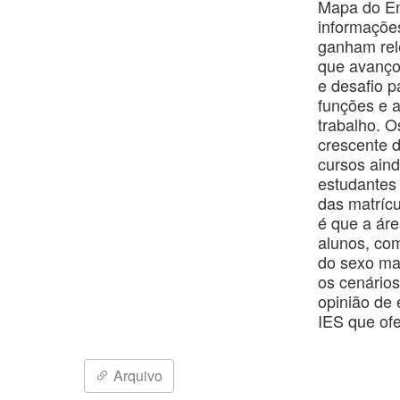
Mapa do Ens
informações
ganham rel
que avanço
e desafio p
funções e a
trabalho. 
crescente 
cursos ain
estudantes
das matríc
é que a áre
alunos, co
do sexo ma
os cenários
opinião de 
IES que of
Arquivo