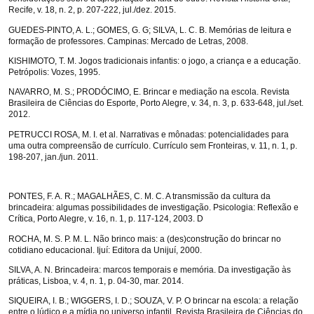
Recife, v. 18, n. 2, p. 207-222, jul./dez. 2015.
GUEDES-PINTO, A. L.; GOMES, G. G; SILVA, L. C. B. Memórias de leitura e
formação de professores. Campinas: Mercado de Letras, 2008.
KISHIMOTO, T. M. Jogos tradicionais infantis: o jogo, a criança e a educação.
Petrópolis: Vozes, 1995.
NAVARRO, M. S.; PRODÓCIMO, E. Brincar e mediação na escola. Revista
Brasileira de Ciências do Esporte, Porto Alegre, v. 34, n. 3, p. 633-648, jul./set.
2012.
PETRUCCI ROSA, M. I. et al. Narrativas e mônadas: potencialidades para
uma outra compreensão de currículo. Currículo sem Fronteiras, v. 11, n. 1, p.
198-207, jan./jun. 2011.
PONTES, F. A. R.; MAGALHÃES, C. M. C. A transmissão da cultura da
brincadeira: algumas possibilidades de investigação. Psicologia: Reflexão e
Crítica, Porto Alegre, v. 16, n. 1, p. 117-124, 2003. D
ROCHA, M. S. P. M. L. Não brinco mais: a (des)construção do brincar no
cotidiano educacional. Ijuí: Editora da Unijuí, 2000.
SILVA, A. N. Brincadeira: marcos temporais e memória. Da investigação às
práticas, Lisboa, v. 4, n. 1, p. 04-30, mar. 2014.
SIQUEIRA, I. B.; WIGGERS, I. D.; SOUZA, V. P. O brincar na escola: a relação
entre o lúdico e a mídia no universo infantil. Revista Brasileira de Ciências do