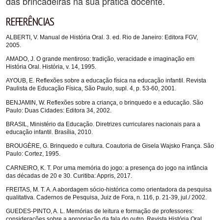
das brincadeiras na sua prática docente.
REFERÊNCIAS
ALBERTI, V. Manual de História Oral. 3. ed. Rio de Janeiro: Editora FGV,
2005.
AMADO, J. O grande mentiroso: tradição, veracidade e imaginação em
História Oral. História, v. 14, 1995.
AYOUB, E. Reflexões sobre a educação física na educação infantil. Revista
Paulista de Educação Física, São Paulo, supl. 4, p. 53-60, 2001.
BENJAMIN, W. Reflexões sobre a criança, o brinquedo e a educação. São
Paulo: Duas Cidades: Editora 34, 2002.
BRASIL, Ministério da Educação. Diretrizes curriculares nacionais para a
educação infantil. Brasília, 2010.
BROUGÈRE, G. Brinquedo e cultura. Coautoria de Gisela Wajsko França. São
Paulo: Cortez, 1995.
CARNEIRO, K. T. Por uma memória do jogo: a presença do jogo na infância
das décadas de 20 e 30. Curitiba: Appris, 2017.
FREITAS, M. T. A. A abordagem sócio-histórica como orientadora da pesquisa
qualitativa. Cadernos de Pesquisa, Juiz de Fora, n. 116, p. 21-39, jul./ 2002.
GUEDES-PINTO, A. L. Memórias de leitura e formação de professores:
considerações sobre a apropriação da fala do outro. Revista História Oral,