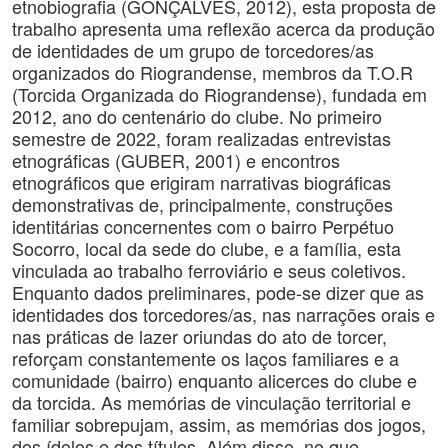
etnobiografia (GONÇALVES, 2012), esta proposta de
trabalho apresenta uma reflexão acerca da produção
de identidades de um grupo de torcedores/as
organizados do Riograndense, membros da T.O.R
(Torcida Organizada do Riograndense), fundada em
2012, ano do centenário do clube. No primeiro
semestre de 2022, foram realizadas entrevistas
etnográficas (GUBER, 2001) e encontros
etnográficos que erigiram narrativas biográficas
demonstrativas de, principalmente, construções
identitárias concernentes com o bairro Perpétuo
Socorro, local da sede do clube, e a família, esta
vinculada ao trabalho ferroviário e seus coletivos.
Enquanto dados preliminares, pode-se dizer que as
identidades dos torcedores/as, nas narrações orais e
nas práticas de lazer oriundas do ato de torcer,
reforçam constantemente os laços familiares e a
comunidade (bairro) enquanto alicerces do clube e
da torcida. As memórias de vinculação territorial e
familiar sobrepujam, assim, as memórias dos jogos,
dos ídolos e dos títulos. Além disso, no que