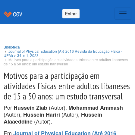
Entrar
Biblioteca
Journal of Physical Education (Até 2016 Revista da Educação Física -
UEM) v. 34, n 1, 2023.
Motivos para a participação em atividades físicas entre adultos libaneses
de 15 a 50 anos: um estudo transversal
Motivos para a participação em
atividades físicas entre adultos libaneses
de 15 a 50 anos: um estudo transversal
Por
(Autor),
Hussein Ziab
Mohammad Ammash
(Autor),
(Autor),
Hussein Hariri
Hussein
(Autor).
Alaaeddine
Em
Journal of Physical Education (Até 2016