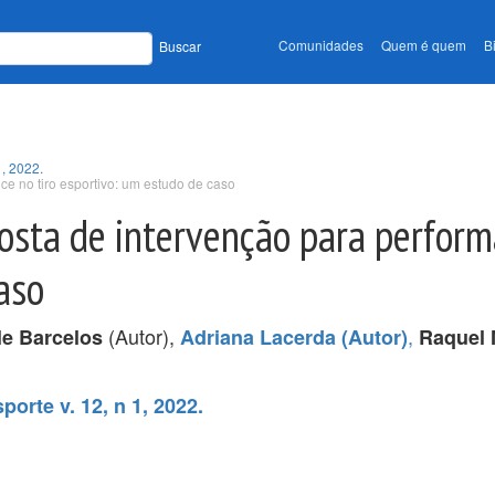
Comunidades
Quem é quem
B
Buscar
1, 2022.
e no tiro esportivo: um estudo de caso
sta de intervenção para performa
aso
(Autor),
,
le Barcelos
Adriana Lacerda (Autor)
Raquel 
porte v. 12, n 1, 2022.