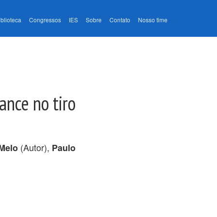
iblioteca
Congressos
IES
Sobre
Contato
Nosso time
nce no tiro
(Autor),
Melo
Paulo