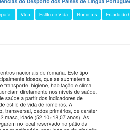
iências do Desporto dos Países de Língua Portugue
poral
Vida
Estilo de Vida
Romeiros
Estado do 
ntros nacionais de romaria. Este tipo
rincipalmente idosos, que se submetem a
de transporte, higiene, habitação e clima
luenciam diretamente nos níveis de saúde.
de saúde a partir dos indicadores de
e estilo de vida de romeiros. A
 transversal, dados primários, de caráter
142 masc, idade (52,10+18,07 anos). As
arem no local reservado no pátio da
s do questionário, seguindo-se de aferição