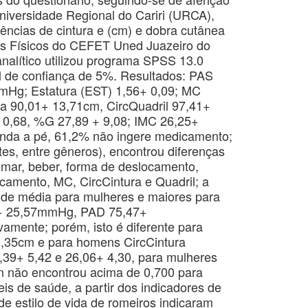
niversidade Regional do Cariri (URCA),
rências de cintura e (cm) e dobra cutânea
es Físicos do CEFET Uned Juazeiro do
nalítico utilizou programa SPSS 13.0
ível de confiança de 5%. Resultados: PAS
Hg; Estatura (EST) 1,56+ 0,09; MC
ra 90,01+ 13,71cm, CircQuadril 97,41+
+ 0,68, %G 27,89 + 9,08; IMC 26,25+
nda a pé, 61,2% não ingere medicamento;
tes, entre gêneros), encontrou diferenças
fumar, beber, forma de deslocamento,
camento, MC, CircCintura e Quadril; a
de média para mulheres e maiores para
+ 25,57mmHg, PAD 75,47+
mente; porém, isto é diferente para
13,35cm e para homens CircCintura
39+ 5,42 e 26,06+ 4,30, para mulheres
n não encontrou acima de 0,700 para
is de saúde, a partir dos indicadores de
de estilo de vida de romeiros indicaram