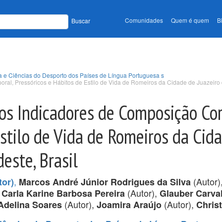
Comunidades
Quem é quem
B
Buscar
a e Ciências do Desporto dos Países de Língua Portuguesa s
oral, Pressóricos e Hábitos de Estilo de Vida de Romeiros da Cidade de Juazeiro
dos Indicadores de Composição Cor
Estilo de Vida de Romeiros da Cid
este, Brasil
,
(Autor)
tor)
Marcos André Júnior Rodrigues da Silva
,
(Autor),
Carla Karine Barbosa Pereira
Glauber Carva
(Autor),
(Autor),
Adelina Soares
Joamira Araújo
Chris