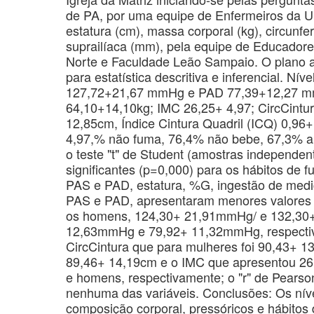
de PA, por uma equipe de Enfermeiros da U
estatura (cm), massa corporal (kg), circunfe
suprailíaca (mm), pela equipe de Educador
Norte e Faculdade Leão Sampaio. O plano a
para estatística descritiva e inferencial. N
127,72+21,67 mmHg e PAD 77,39+12,27 mm
64,10+14,10kg; IMC 26,25+ 4,97; CircCintu
12,85cm, Índice Cintura Quadril (ICQ) 0,96
4,97,% não fuma, 76,4% não bebe, 67,3% a
o teste "t" de Student (amostras independen
significantes (p=0,000) para os hábitos de 
PAS e PAD, estatura, %G, ingestão de medi
PAS e PAD, apresentaram menores valores 
os homens, 124,30+ 21,91mmHg/ e 132,30
12,63mmHg e 79,92+ 11,32mmHg, respectiva
CircCintura que para mulheres foi 90,43+ 
89,46+ 14,19cm e o IMC que apresentou 26,
e homens, respectivamente; o "r" de Pearso
nenhuma das variáveis. Conclusões: Os níve
composição corporal, pressóricos e hábitos 