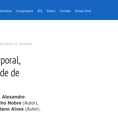
iblioteca
Congressos
IES
Sobre
Contato
Nosso time
 do Norte-CE, Nordeste,
poral,
ade de
,
Alexandre
(Autor),
lho Nobre
(Autor).
tiano Alves