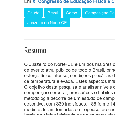
Em
XI Congresso de Educação Física e C
Saúde
Brasil
Corpo
Composição Cor
Juazeiro do Norte-CE
Resumo
O Juazeiro do Norte-CE é um dos maiores ce
de evento atrai público de todo o Brasil, p
esforço físico intenso, condições precárias 
de temperatura elevada. Estes aspectos inf
O objetivo desta pesquisa é analisar níveis 
composição corporal, pressóricos e hábitos d
metodologia decorre de um estudo de campo,
descritivo, com 330 indivíduos, 188 fem e 
medidas foram tomadas em repouso, ao cheg
Igreja da Matriz iniciando-se pelas pergunta