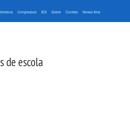
iblioteca
Congressos
IES
Sobre
Contato
Nosso time
s de escola