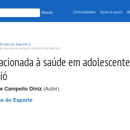
Comunidades
Quem é quem
B
Buscar
ências do Esporte s
 de escola do ensino público de Maceió
elacionada à saúde em adolescente
ió
(Autor).
te Campello Diniz
as do Esporte