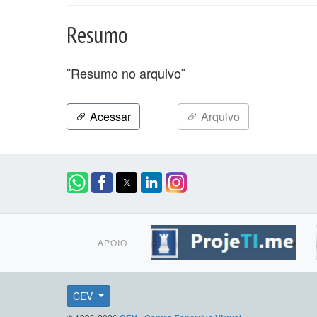
Resumo
¨Resumo no arquivo¨
Acessar
Arquivo
APOIO
CEV