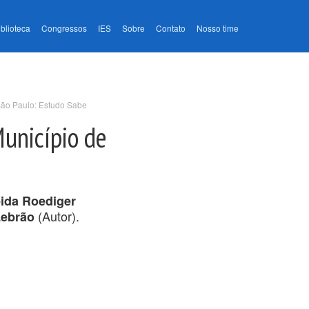
iblioteca
Congressos
IES
Sobre
Contato
Nosso time
 São Paulo: Estudo Sabe
Município de
ida Roediger
(Autor).
Lebrão