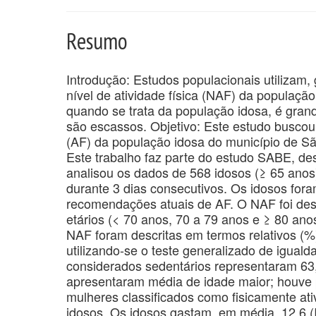
Resumo
Introdução: Estudos populacionais utilizam,
nível de atividade física (NAF) da população
quando se trata da população idosa, é gran
são escassos. Objetivo: Este estudo buscou d
(AF) da população idosa do município de Sã
Este trabalho faz parte do estudo SABE, de
analisou os dados de 568 idosos (≥ 65 anos)
durante 3 dias consecutivos. Os idosos for
recomendações atuais de AF. O NAF foi des
etários (< 70 anos, 70 a 79 anos e ≥ 80 an
NAF foram descritas em termos relativos (%
utilizando-se o teste generalizado de igual
considerados sedentários representaram 6
apresentaram média de idade maior; houve
mulheres classificados como fisicamente at
idosos. Os idosos gastam, em média, 12,6 (