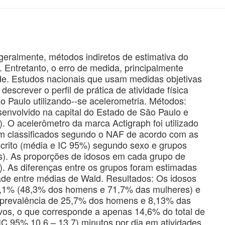
 geralmente, métodos indiretos de estimativa do
. Entretanto, o erro de medida, principalmente
de. Estudos nacionais que usam medidas objetivas
escrever o perfil de prática de atividade física
o Paulo utilizando--se acelerometria. Métodos:
senvolvido na capital do Estado de São Paulo e
. O acelerômetro da marca Actigraph foi utilizado
am classificados segundo o NAF de acordo com as
crito (média e IC 95%) segundo sexo e grupos
os). As proporções de idosos em cada grupo de
). As diferenças entre os grupos foram estimadas
dade entre médias de Wald. Resultados: Os idosos
3,1% (48,3% dos homens e 71,7% das mulheres) e
 prevalência de 25,7% dos homens e 8,13% das
ivos, o que corresponde a apenas 14,6% do total de
IC 95% 10,6 – 13,7) minutos por dia em atividades