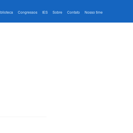
iblioteca
Congressos
IES
Sobre
Contato
Nosso time