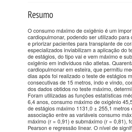
Resumo
O consumo máximo de oxigênio é um importa
cardiopulmonar, podendo ser utilizado para d
e priorizar pacientes para transplante de co
especializados inviabilizam a aplicação do t
de estágios, do tipo vai e vem máximo e s
oxigênio em indivíduos não atletas. Quaren
cardiopulmonar em esteira, que permitiu m
dias após foi realizado o teste de estágios
consecutivas de 15 metros, indo e vindo, com
dos dados obtidos no teste máximo, determi
Foram utilizadas as funções estatísticas mé
6,4 anos, consumo máximo de oxigênio 45,52
de estágios máximo 1131,0 ± 255,1 metros 
associação entre as variáveis consumo máxi
máximo (r = 0,91) e submáximo (r = 0,81), fo
Pearson e regressão linear. O nível de signi