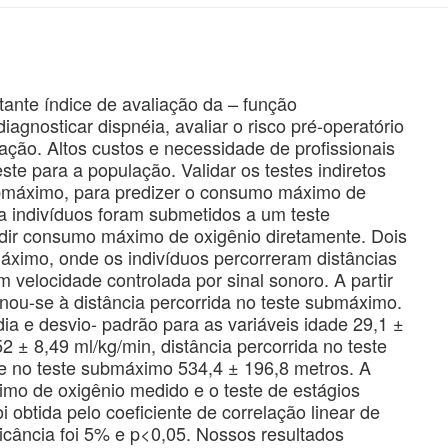
nte índice de avaliação da – função
iagnosticar dispnéia, avaliar o risco pré-operatório
ração. Altos custos e necessidade de profissionais
este para a população. Validar os testes indiretos
ubmáximo, para predizer o consumo máximo de
ta indivíduos foram submetidos a um teste
edir consumo máximo de oxigênio diretamente. Dois
 máximo, onde os indivíduos percorreram distâncias
 velocidade controlada por sinal sonoro. A partir
nou-se à distância percorrida no teste submáximo.
dia e desvio- padrão para as variáveis idade 29,1 ±
 ± 8,49 ml/kg/min, distância percorrida no teste
e no teste submáximo 534,4 ± 196,8 metros. A
mo de oxigênio medido e o teste de estágios
i obtida pelo coeficiente de correlação linear de
ficância foi 5% e p<0,05. Nossos resultados