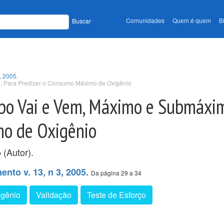
Comunidades
Quem é quem
B
Buscar
, 2005.
o, Para Predizer o Consumo Máximo de Oxigênio
ipo Vai e Vem, Máximo e Submáxim
mo de Oxigênio
(Autor).
o
nto v. 13, n 3, 2005.
Da página 29 a 34
gênio
Validação
Teste de Esforço