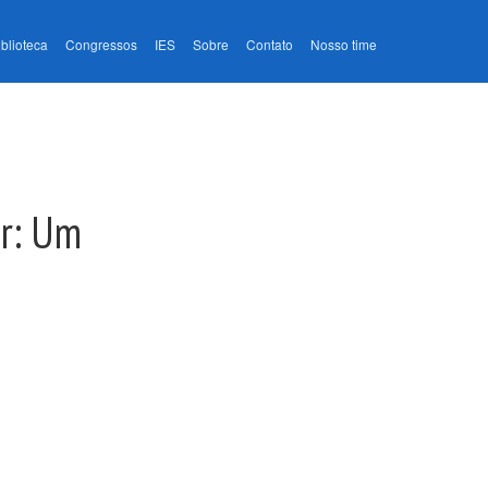
iblioteca
Congressos
IES
Sobre
Contato
Nosso time
ar: Um