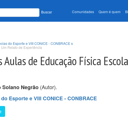
Comunidades
Quem é quem
B
Buscar
ências do Esporte e VIII CONICE - CONBRACE s
: Um Relato de Experiência
s Aulas de Educação Física Escol
(Autor).
o Solano Negrão
s do Esporte e VIII CONICE - CONBRACE
e