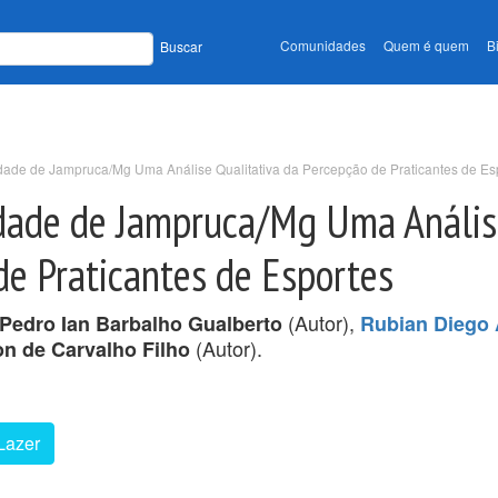
Comunidades
Quem é quem
B
Buscar
dade de Jampruca/Mg Uma Análise Qualitativa da Percepção de Praticantes de Es
idade de Jampruca/Mg Uma Análi
de Praticantes de Esportes
(Autor),
Pedro Ian Barbalho Gualberto
Rubian Diego 
(Autor).
on de Carvalho Filho
Lazer