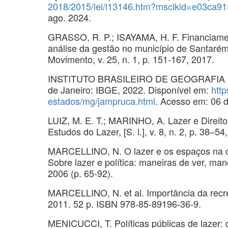
2018/2015/lei/l13146.htm?msclkid=e03ca
ago. 2024.
GRASSO, R. P.; ISAYAMA, H. F. Financiament
análise da gestão no município de Santarém
Movimento, v. 25, n. 1, p. 151-167, 2017.
INSTITUTO BRASILEIRO DE GEOGRAFIA E E
de Janeiro: IBGE, 2022. Disponível em:
http
estados/mg/jampruca.html
. Acesso em: 06 
LUIZ, M. E. T.; MARINHO, A. Lazer e Direito
Estudos do Lazer, [S. l.], v. 8, n. 2, p. 38–54
MARCELLINO, N. O lazer e os espaços na ci
Sobre lazer e política: maneiras de ver, ma
2006 (p. 65-92).
MARCELLINO, N. et al. Importância da recreaç
2011. 52 p. ISBN 978-85-89196-36-9.
MENICUCCI, T. Políticas públicas de lazer: qu