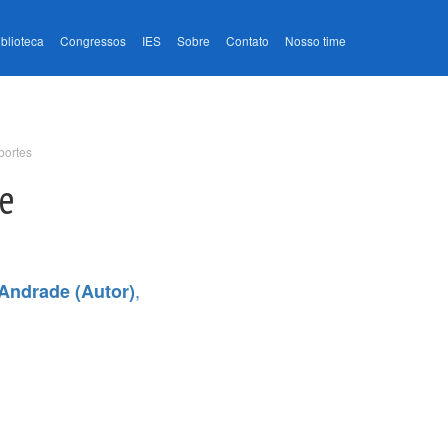
iblioteca
Congressos
IES
Sobre
Contato
Nosso time
portes
se
,
Andrade (Autor)