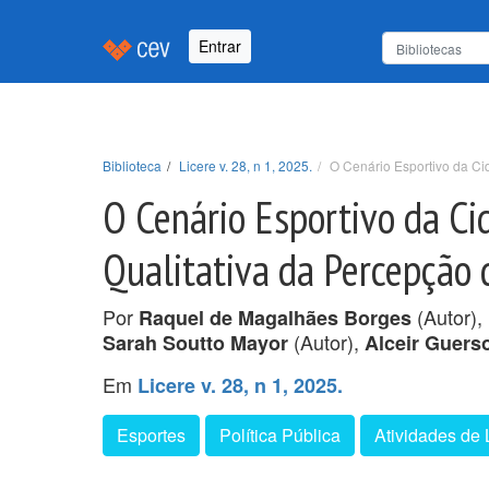
Entrar
Biblioteca
Licere v. 28, n 1, 2025.
O Cenário Esportivo da Ci
O Cenário Esportivo da C
Qualitativa da Percepção 
Por
(Autor),
Raquel de Magalhães Borges
(Autor),
Sarah Soutto Mayor
Alceir Guers
Em
Licere v. 28, n 1, 2025.
Esportes
Política Pública
Atividades de 