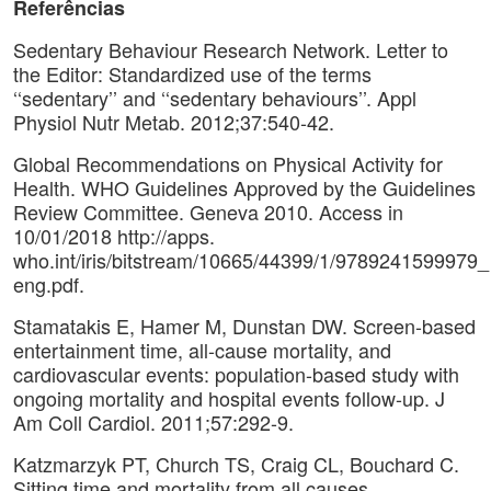
Referências
Sedentary Behaviour Research Network. Letter to
the Editor: Standardized use of the terms
‘‘sedentary’’ and ‘‘sedentary behaviours’’. Appl
Physiol Nutr Metab. 2012;37:540-42.
Global Recommendations on Physical Activity for
Health. WHO Guidelines Approved by the Guidelines
Review Committee. Geneva 2010. Access in
10/01/2018 http://apps.
who.int/iris/bitstream/10665/44399/1/9789241599979_
eng.pdf.
Stamatakis E, Hamer M, Dunstan DW. Screen-based
entertainment time, all-cause mortality, and
cardiovascular events: population-based study with
ongoing mortality and hospital events follow-up. J
Am Coll Cardiol. 2011;57:292-9.
Katzmarzyk PT, Church TS, Craig CL, Bouchard C.
Sitting time and mortality from all causes,