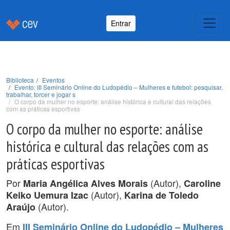
Entrar
Biblioteca
Eventos
Evento: III Seminário Online do Ludopédio – Mulheres e futebol: pesquisar,
trabalhar, torcer e jogar s
O corpo da mulher no esporte: análise histórica e cultural das relações
com as práticas esportivas
O corpo da mulher no esporte: análise
histórica e cultural das relações com as
práticas esportivas
Por
(Autor),
Maria Angélica Alves Morais
Caroline
(Autor),
Keiko Uemura Izac
Karina de Toledo
(Autor).
Araújo
Em
III Seminário Online do Ludopédio – Mulheres