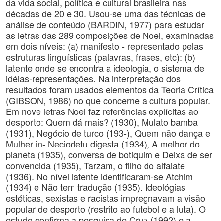
da vida social, política e cultural brasileira nas
décadas de 20 e 30. Usou-se uma das técnicas de
análise de conteúdo (BARDIN, 1977) para estudar
as letras das 289 composições de Noel, examinadas
em dois níveis: (a) manifesto - representado pelas
estruturas linguísticas (palavras, frases, etc): (b)
latente onde se encontra a ideologia, o sistema de
idéias-representações. Na interpretação dos
resultados foram usados elementos da Teoria Crítica
(GIBSON, 1986) no que concerne a cultura popular.
Em nove letras Noel faz referências explícitas ao
desporto: Quem dá mais? (1930), Mulato bamba
(1931), Negócio de turco (193-), Quem não dança e
Mulher in- Neciodetu digesta (1934), A melhor do
planeta (1935), conversa de botiquim e Deixa de ser
convencida (1935), Tarzam, o filho do alfaiate
(1936). No nível latente identificaram-se Atchim
(1934) e Não tem tradução (1935). Ideológias
estéticas, sexistas e racistas impregnavam a visão
popular de desporto (restrito ao futebol e a luta). O
estudo confirma a pesquisa de Cruz (1992) e a