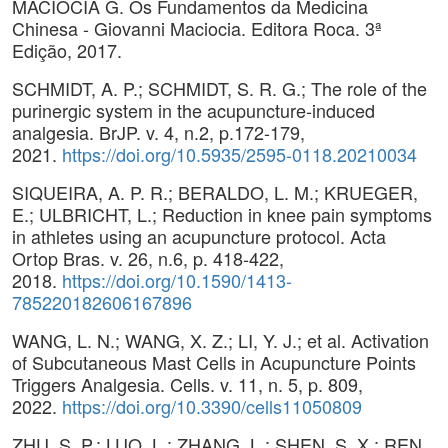
MACIOCIA G. Os Fundamentos da Medicina
Chinesa - Giovanni Maciocia. Editora Roca. 3ª
Edição, 2017.
SCHMIDT, A. P.; SCHMIDT, S. R. G.; The role of the
purinergic system in the acupuncture-induced
analgesia. BrJP. v. 4, n.2, p.172-179,
2021.
https://doi.org/10.5935/2595-0118.20210034
SIQUEIRA, A. P. R.; BERALDO, L. M.; KRUEGER,
E.; ULBRICHT, L.; Reduction in knee pain symptoms
in athletes using an acupuncture protocol. Acta
Ortop Bras. v. 26, n.6, p. 418-422,
2018.
https://doi.org/10.1590/1413-
785220182606167896
WANG, L. N.; WANG, X. Z.; LI, Y. J.; et al. Activation
of Subcutaneous Mast Cells in Acupuncture Points
Triggers Analgesia. Cells. v. 11, n. 5, p. 809,
2022.
https://doi.org/10.3390/cells11050809
ZHU, S. P.; LUO, L.; ZHANG, L.; SHEN, S. X.; REN,