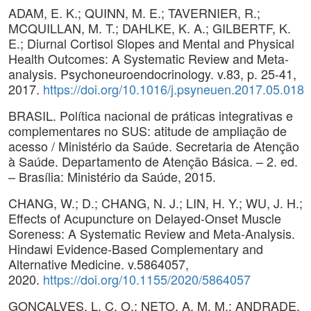
ADAM, E. K.; QUINN, M. E.; TAVERNIER, R.;
MCQUILLAN, M. T.; DAHLKE, K. A.; GILBERTF, K.
E.; Diurnal Cortisol Slopes and Mental and Physical
Health Outcomes: A Systematic Review and Meta-
analysis. Psychoneuroendocrinology. v.83, p. 25-41,
2017.
https://doi.org/10.1016/j.psyneuen.2017.05.018
BRASIL. Política nacional de práticas integrativas e
complementares no SUS: atitude de ampliação de
acesso / Ministério da Saúde. Secretaria de Atenção
à Saúde. Departamento de Atenção Básica. – 2. ed.
– Brasília: Ministério da Saúde, 2015.
CHANG, W.; D.; CHANG, N. J.; LIN, H. Y.; WU, J. H.;
Effects of Acupuncture on Delayed-Onset Muscle
Soreness: A Systematic Review and Meta-Analysis.
Hindawi Evidence-Based Complementary and
Alternative Medicine. v.5864057,
2020.
https://doi.org/10.1155/2020/5864057
GONÇALVES, L. C. O.; NETO, A. M. M.; ANDRADE,