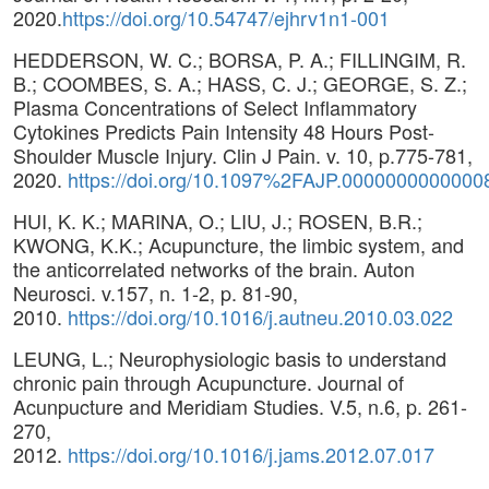
2020.
https://doi.org/10.54747/ejhrv1n1-001
HEDDERSON, W. C.; BORSA, P. A.; FILLINGIM, R.
B.; COOMBES, S. A.; HASS, C. J.; GEORGE, S. Z.;
Plasma Concentrations of Select Inflammatory
Cytokines Predicts Pain Intensity 48 Hours Post-
Shoulder Muscle Injury. Clin J Pain. v. 10, p.775-781,
2020.
https://doi.org/10.1097%2FAJP.0000000000000
HUI, K. K.; MARINA, O.; LIU, J.; ROSEN, B.R.;
KWONG, K.K.; Acupuncture, the limbic system, and
the anticorrelated networks of the brain. Auton
Neurosci. v.157, n. 1-2, p. 81-90,
2010.
https://doi.org/10.1016/j.autneu.2010.03.022
LEUNG, L.; Neurophysiologic basis to understand
chronic pain through Acupuncture. Journal of
Acunpucture and Meridiam Studies. V.5, n.6, p. 261-
270,
2012.
https://doi.org/10.1016/j.jams.2012.07.017