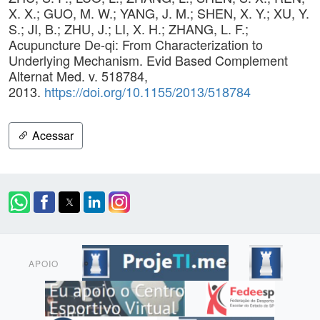
X. X.; GUO, M. W.; YANG, J. M.; SHEN, X. Y.; XU, Y.
S.; JI, B.; ZHU, J.; LI, X. H.; ZHANG, L. F.;
Acupuncture De-qi: From Characterization to
Underlying Mechanism. Evid Based Complement
Alternat Med. v. 518784,
2013.
https://doi.org/10.1155/2013/518784
Acessar
APOIO