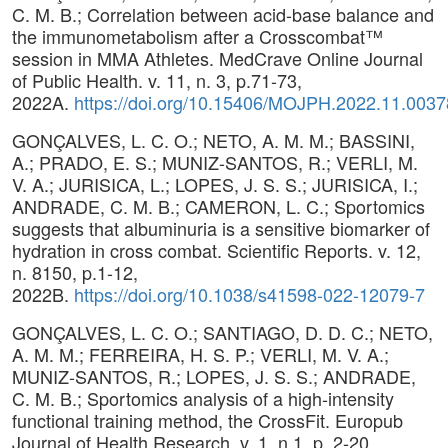
C. M. B.; Correlation between acid-base balance and
the immunometabolism after a Crosscombat™
session in MMA Athletes. MedCrave Online Journal
of Public Health. v. 11, n. 3, p.71-73,
2022A.
https://doi.org/10.15406/MOJPH.2022.11.0037
GONÇALVES, L. C. O.; NETO, A. M. M.; BASSINI,
A.; PRADO, E. S.; MUNIZ-SANTOS, R.; VERLI, M.
V. A.; JURISICA, L.; LOPES, J. S. S.; JURISICA, I.;
ANDRADE, C. M. B.; CAMERON, L. C.; Sportomics
suggests that albuminuria is a sensitive biomarker of
hydration in cross combat. Scientific Reports. v. 12,
n. 8150, p.1-12,
2022B.
https://doi.org/10.1038/s41598-022-12079-7
GONÇALVES, L. C. O.; SANTIAGO, D. D. C.; NETO,
A. M. M.; FERREIRA, H. S. P.; VERLI, M. V. A.;
MUNIZ-SANTOS, R.; LOPES, J. S. S.; ANDRADE,
C. M. B.; Sportomics analysis of a high-intensity
functional training method, the CrossFit. Europub
Journal of Health Research. v. 1, n.1, p. 2-20,