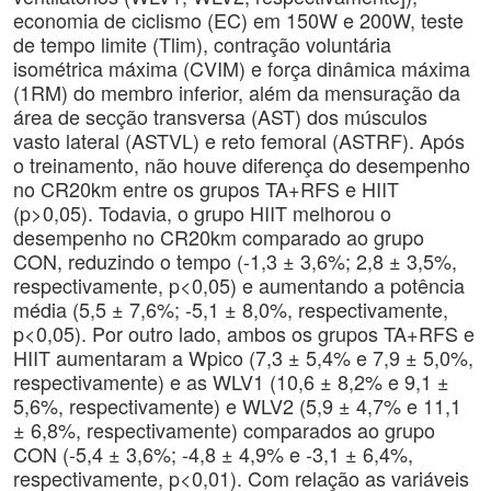
economia de ciclismo (EC) em 150W e 200W, teste
de tempo limite (Tlim), contração voluntária
isométrica máxima (CVIM) e força dinâmica máxima
(1RM) do membro inferior, além da mensuração da
área de secção transversa (AST) dos músculos
vasto lateral (ASTVL) e reto femoral (ASTRF). Após
o treinamento, não houve diferença do desempenho
no CR20km entre os grupos TA+RFS e HIIT
(p>0,05). Todavia, o grupo HIIT melhorou o
desempenho no CR20km comparado ao grupo
CON, reduzindo o tempo (-1,3 ± 3,6%; 2,8 ± 3,5%,
respectivamente, p<0,05) e aumentando a potência
média (5,5 ± 7,6%; -5,1 ± 8,0%, respectivamente,
p<0,05). Por outro lado, ambos os grupos TA+RFS e
HIIT aumentaram a Wpico (7,3 ± 5,4% e 7,9 ± 5,0%,
respectivamente) e as WLV1 (10,6 ± 8,2% e 9,1 ±
5,6%, respectivamente) e WLV2 (5,9 ± 4,7% e 11,1
± 6,8%, respectivamente) comparados ao grupo
CON (-5,4 ± 3,6%; -4,8 ± 4,9% e -3,1 ± 6,4%,
respectivamente, p<0,01). Com relação as variáveis