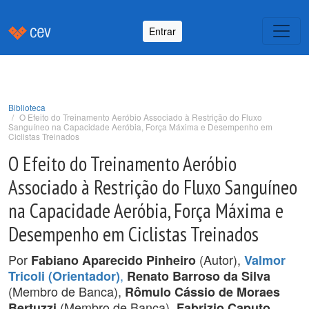
Entrar
Biblioteca
O Efeito do Treinamento Aeróbio Associado à Restrição do Fluxo
Sanguíneo na Capacidade Aeróbia, Força Máxima e Desempenho em
Ciclistas Treinados
O Efeito do Treinamento Aeróbio
Associado à Restrição do Fluxo Sanguíneo
na Capacidade Aeróbia, Força Máxima e
Desempenho em Ciclistas Treinados
Por
(Autor),
Fabiano Aparecido Pinheiro
Valmor
,
Tricoli (Orientador)
Renato Barroso da Silva
(Membro de Banca),
Rômulo Cássio de Moraes
(Membro de Banca),
Bertuzzi
Fabrizio Caputo