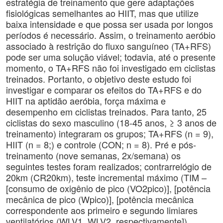
estratégia de treinamento que gere adaptações
fisiológicas semelhantes ao HIIT, mas que utilize
baixa intensidade e que possa ser usada por longos
períodos é necessário. Assim, o treinamento aeróbio
associado à restrição do fluxo sanguíneo (TA+RFS)
pode ser uma solução viável; todavia, até o presente
momento, o TA+RFS não foi investigado em ciclistas
treinados. Portanto, o objetivo deste estudo foi
investigar e comparar os efeitos do TA+RFS e do
HIIT na aptidão aeróbia, força máxima e
desempenho em ciclistas treinados. Para tanto, 25
ciclistas do sexo masculino (18-45 anos, ≥ 3 anos de
treinamento) integraram os grupos; TA+RFS (n = 9),
HIIT (n = 8;) e controle (CON; n = 8). Pré e pós-
treinamento (nove semanas, 2x/semana) os
seguintes testes foram realizados; contrarrelógio de
20km (CR20km), teste incremental máximo (TIM –
[consumo de oxigênio de pico (VO2pico)], [potência
mecânica de pico (Wpico)], [potência mecânica
correspondente aos primeiro e segundo limiares
ventilatórios (WLV1, WLV2, respectivamente]),