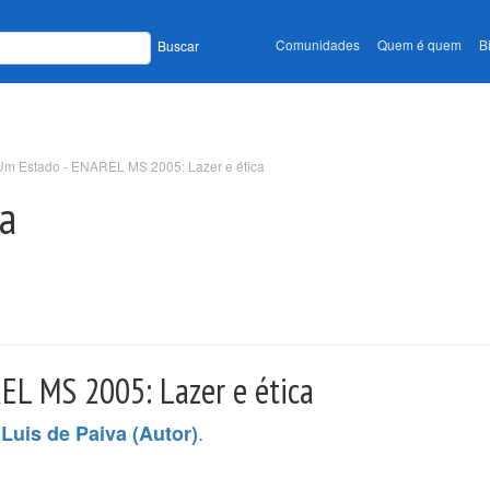
Comunidades
Quem é quem
B
Buscar
m Estado - ENAREL MS 2005: Lazer e ética
ia
L MS 2005: Lazer e ética
.
Luis de Paiva (Autor)