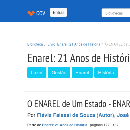
Entrar
Biblioteca
Livro: Enarel: 21 Anos de História
O ENAREL de U
Enarel: 21 Anos de Histór
Lazer
Gestão
Enarel
História
O ENAREL de Um Estado - ENARE
Por
,
Flávia Faissal de Souza (Autor)
José 
. páginas 177 - 187
Parte de
Enarel: 21 Anos de História