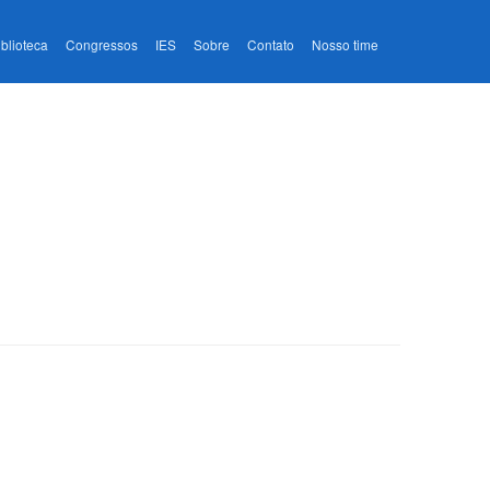
iblioteca
Congressos
IES
Sobre
Contato
Nosso time