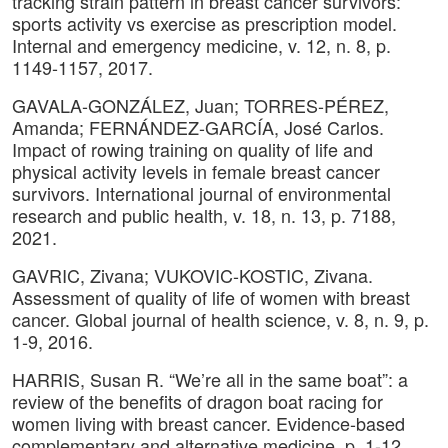
tracking strain pattern in breast cancer survivors:
sports activity vs exercise as prescription model.
Internal and emergency medicine, v. 12, n. 8, p.
1149-1157, 2017.
GAVALA-GONZÁLEZ, Juan; TORRES-PÉREZ,
Amanda; FERNÁNDEZ-GARCÍA, José Carlos.
Impact of rowing training on quality of life and
physical activity levels in female breast cancer
survivors. International journal of environmental
research and public health, v. 18, n. 13, p. 7188,
2021.
GAVRIC, Zivana; VUKOVIC-KOSTIC, Zivana.
Assessment of quality of life of women with breast
cancer. Global journal of health science, v. 8, n. 9, p.
1-9, 2016.
HARRIS, Susan R. “We’re all in the same boat”: a
review of the benefits of dragon boat racing for
women living with breast cancer. Evidence-based
complementary and alternative medicine, p. 1-12,