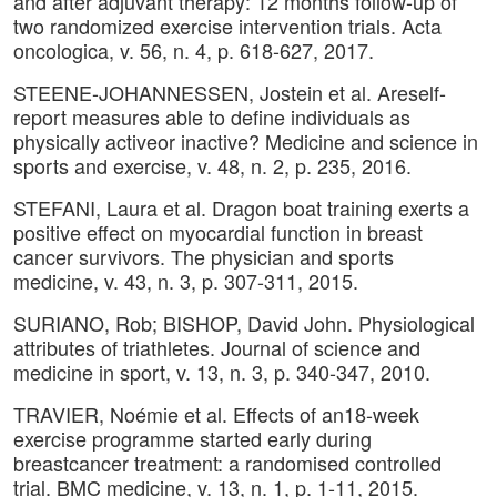
and after adjuvant therapy: 12 months follow-up of
two randomized exercise intervention trials. Acta
oncologica, v. 56, n. 4, p. 618-627, 2017.
STEENE-JOHANNESSEN, Jostein et al. Areself-
report measures able to define individuals as
physically activeor inactive? Medicine and science in
sports and exercise, v. 48, n. 2, p. 235, 2016.
STEFANI, Laura et al. Dragon boat training exerts a
positive effect on myocardial function in breast
cancer survivors. The physician and sports
medicine, v. 43, n. 3, p. 307-311, 2015.
SURIANO, Rob; BISHOP, David John. Physiological
attributes of triathletes. Journal of science and
medicine in sport, v. 13, n. 3, p. 340-347, 2010.
TRAVIER, Noémie et al. Effects of an18-week
exercise programme started early during
breastcancer treatment: a randomised controlled
trial. BMC medicine, v. 13, n. 1, p. 1-11, 2015.