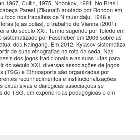
 1967, Cullin, 1975, Nobokov, 1981. No Brasil
cabeça Paresi (Zikunati) anotado por Rondon em
ou foco nos trabalhos de Nimuendaju, 1946 e
 toras [e as bolas], o trabalho de Vianna (2001)
leira do século XXI. Termo sugerido por Toledo em
 é sistematizado por Fassheber em 2006 sobre as
l atual dos Kaingang. Em 2012, Kylasov sistematiza
rtir de suas etnografias na rota da seda. Nas
mesis dos jogos tradicionais e as suas lutas para
rtir do século XXI, diversas associações de jogos
mes (TSG) e Ethnosports são organizadas por
erentes reconhecimentos e institucionalizações
s expansivas e dialógicas associações se
es de TSG, em experiências pedagógicas e em