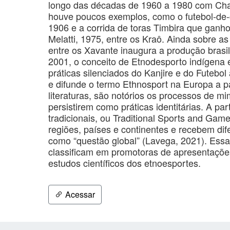
longo das décadas de 1960 a 1980 com Chan
houve poucos exemplos, como o futebol-de-
1906 e a corrida de toras Timbira que ganh
Melatti, 1975, entre os Kraô. Ainda sobre as
entre os Xavante inaugura a produção brasi
2001, o conceito de Etnodesporto indígena
práticas silenciados do Kanjire e do Futebo
e difunde o termo Ethnosport na Europa a pa
literaturas, são notórios os processos de mi
persistirem como práticas identitárias. A pa
tradicionais, ou Traditional Sports and Ga
regiões, países e continentes e recebem dif
como “questão global” (Lavega, 2021). Essa
classificam em promotoras de apresentaçõ
estudos científicos dos etnoesportes.
Acessar