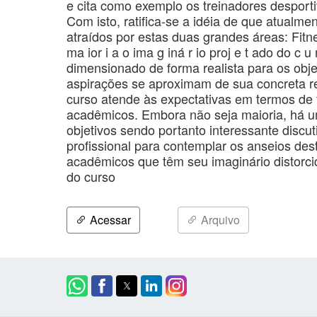
e cita como exemplo os treinadores desportiv
Com isto, ratifica-se a idéia de que atual
atraídos por estas duas grandes áreas: Fitn
ma ior i a o ima g iná r io proj e t ado do c u 
dimensionado de forma realista para os obj
aspirações se aproximam de sua concreta re
curso atende às expectativas em termos de 
acadêmicos. Embora não seja maioria, há 
objetivos sendo portanto interessante disc
profissional para contemplar os anseios dest
acadêmicos que têm seu imaginário distorci
do curso
Acessar
Arquivo