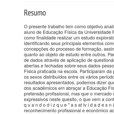
Resumo
O presente trabalho tem como objetivo anali
aluno de Educação Física da Universidade 
como finalidade realizar um estudo explorató
identificando seus principais elementos como
concepções do processo de formação, ass
quanto ao objeto de estudo entre outros. Par
de dados através de aplicação de questioná
abertas e fechadas sobre seus dados pesso
Física praticada na escola. Participaram d
os sexos distribuídos entre os vários perío
resultados apresentados, podemos dizer que 
dos acadêmicos em abraçar a Educação Fís
pretensão profissional, mas que o mercado d
expressivos neste quesito, o que vem a conf
q u a n d o d i z q u e " a s at iv i d a d e s n
reconhecimento profissional e econômico a