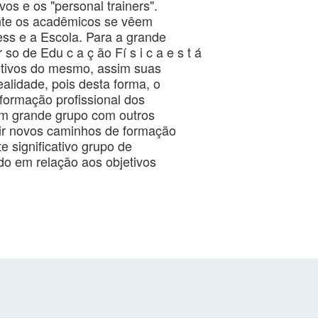
os e os "personal trainers".
mente os acadêmicos se vêem
ess e a Escola. Para a grande
r so de Edu c a ç ão Fí s i c a e s t á
etivos do mesmo, assim suas
alidade, pois desta forma, o
formação profissional dos
um grande grupo com outros
utir novos caminhos de formação
e significativo grupo de
do em relação aos objetivos