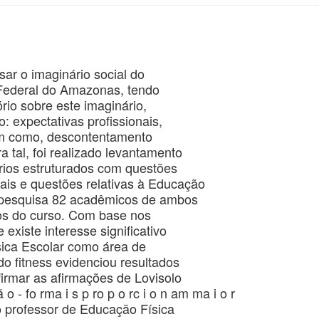
sar o imaginário social do
Federal do Amazonas, tendo
rio sobre este imaginário,
: expectativas profissionais,
im como, descontentamento
a tal, foi realizado levantamento
rios estruturados com questões
ais e questões relativas à Educação
a pesquisa 82 acadêmicos de ambos
dos do curso. Com base nos
existe interesse significativo
ica Escolar como área de
o fitness evidenciou resultados
irmar as afirmações de Lovisolo
 ã o - fo rma i s p ro p o rc i o n am ma i o r
o professor de Educação Física