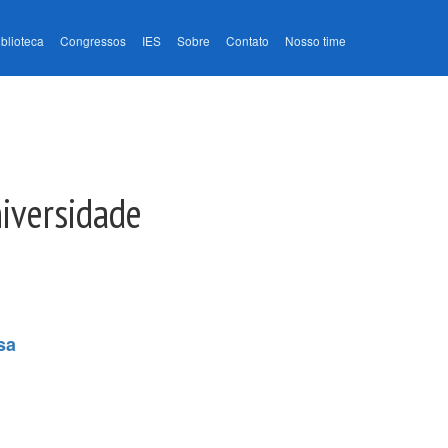
iblioteca
Congressos
IES
Sobre
Contato
Nosso time
niversidade
sa