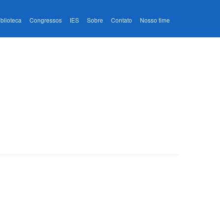
iblioteca
Congressos
IES
Sobre
Contato
Nosso time