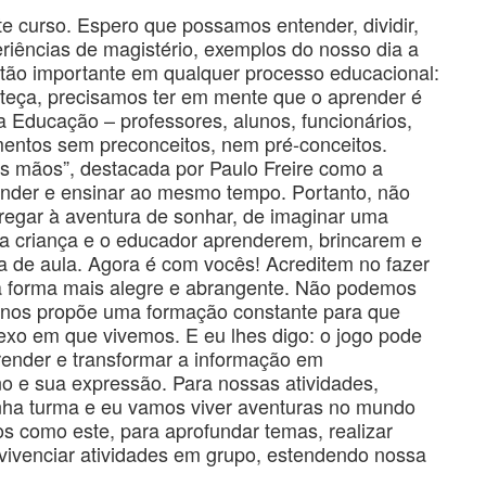
 curso. Espero que possamos entender, dividir,
xperiências de magistério, exemplos do nosso dia a
 tão importante em qualquer processo educacional:
onteça, precisamos ter em mente que o aprender é
a Educação – professores, alunos, funcionários,
entos sem preconceitos, nem pré-conceitos.
 mãos”, destacada por Paulo Freire como a
ender e ensinar ao mesmo tempo. Portanto, não
regar à aventura de sonhar, de imaginar uma
 a criança e o educador aprenderem, brincarem e
la de aula. Agora é com vocês! Acreditem no fazer
ma forma mais alegre e abrangente. Não podemos
 nos propõe uma formação constante para que
o em que vivemos. E eu lhes digo: o jogo pode
render e transformar a informação em
 e sua expressão. Para nossas atividades,
nha turma e eu vamos viver aventuras no mundo
s como este, para aprofundar temas, realizar
 vivenciar atividades em grupo, estendendo nossa