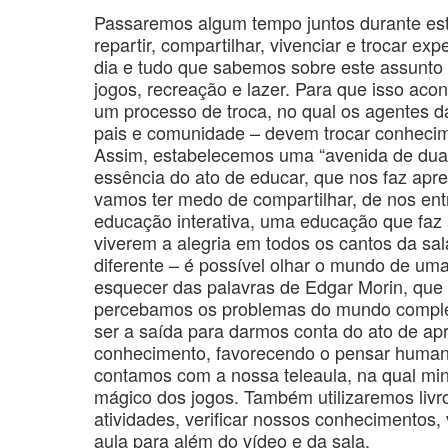
Passaremos algum tempo juntos durante este
repartir, compartilhar, vivenciar e trocar e
dia e tudo que sabemos sobre este assunto
jogos, recreação e lazer. Para que isso ac
um processo de troca, no qual os agentes d
pais e comunidade – devem trocar conhecim
Assim, estabelecemos uma “avenida de duas
essência do ato de educar, que nos faz apr
vamos ter medo de compartilhar, de nos ent
educação interativa, uma educação que faz
viverem a alegria em todos os cantos da sa
diferente – é possível olhar o mundo de u
esquecer das palavras de Edgar Morin, que
percebamos os problemas do mundo complex
ser a saída para darmos conta do ato de ap
conhecimento, favorecendo o pensar humano
contamos com a nossa teleaula, na qual mi
mágico dos jogos. Também utilizaremos livro
atividades, verificar nossos conhecimentos,
aula para além do vídeo e da sala.