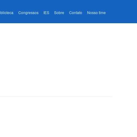
iblioteca
Congressos
IES
Sobre
Contato
Nosso time