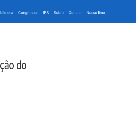
iblioteca
Congressos
IES
Sobre
Contato
Nosso time
ação do