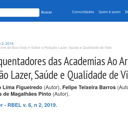
Comunidades
Quem é quem
B
Buscar
n 2, 2019.
ivre de Boa Vista-rr Sobre a Relação Lazer, Saúde e Qualidade de Vida
equentadores das Academias Ao Ar
ção Lazer, Saúde e Qualidade de V
(Autor),
(Aut
 Lima Figueiredo
Felipe Teixeira Barros
(Autor).
os de Magalhães Pinto
 - RBEL v. 6, n 2, 2019.