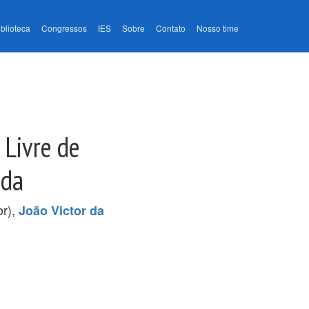
iblioteca
Congressos
IES
Sobre
Contato
Nosso time
 Livre de
ida
or),
João Victor da