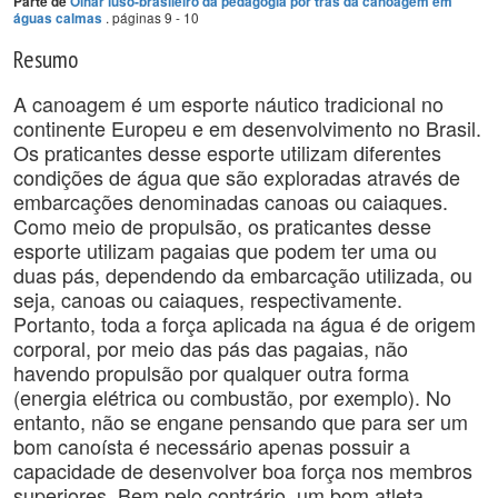
Parte de
Olhar luso-brasileiro da pedagogia por trás da canoagem em
. páginas 9 - 10
águas calmas
Resumo
A canoagem é um esporte náutico tradicional no
continente Europeu e em desenvolvimento no Brasil.
Os praticantes desse esporte utilizam diferentes
condições de água que são exploradas através de
embarcações denominadas canoas ou caiaques.
Como meio de propulsão, os praticantes desse
esporte utilizam pagaias que podem ter uma ou
duas pás, dependendo da embarcação utilizada, ou
seja, canoas ou caiaques, respectivamente.
Portanto, toda a força aplicada na água é de origem
corporal, por meio das pás das pagaias, não
havendo propulsão por qualquer outra forma
(energia elétrica ou combustão, por exemplo). No
entanto, não se engane pensando que para ser um
bom canoísta é necessário apenas possuir a
capacidade de desenvolver boa força nos membros
superiores. Bem pelo contrário, um bom atleta