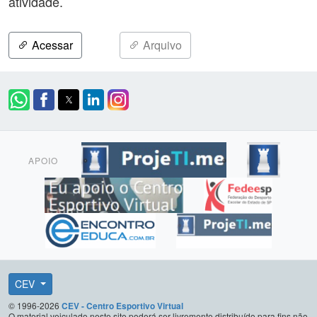
atividade.
Acessar
Arquivo
APOIO
CEV
© 1996-2026
CEV - Centro Esportivo Virtual
O material veiculado neste site poderá ser livremente distribuído para fins não