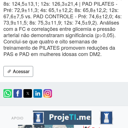
8s: 124,5±13,1; 12s: 126,3±21,4 | PAD PILATES -
Pré: 72,9±11,3; 4s: 65,1±12,2; 8s: 65,8±12,2; 12s:
67,6±7,5 vs. PAD CONTROLE - Pré: 74,6±12,0; 4s:
73,9±11,5; 8s: 75,3±11,9; 12s: 74,5±9,2). Análises
com a FC e correlações entre glicemia e pressão
arterial não demonstraram significância (p>0,05).
Conclui-se que quatro e oito semanas de
treinamento de PILATES promovem reduções da
PAS e PAD em mulheres idosas com DM2.
Acessar
APOIO