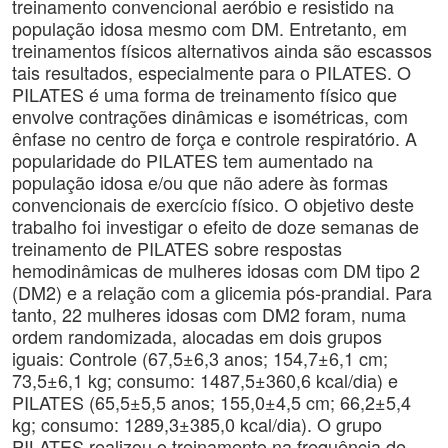
treinamento convencional aeróbio e resistido na
população idosa mesmo com DM. Entretanto, em
treinamentos físicos alternativos ainda são escassos
tais resultados, especialmente para o PILATES. O
PILATES é uma forma de treinamento físico que
envolve contrações dinâmicas e isométricas, com
ênfase no centro de força e controle respiratório. A
popularidade do PILATES tem aumentado na
população idosa e/ou que não adere às formas
convencionais de exercício físico. O objetivo deste
trabalho foi investigar o efeito de doze semanas de
treinamento de PILATES sobre respostas
hemodinâmicas de mulheres idosas com DM tipo 2
(DM2) e a relação com a glicemia pós-prandial. Para
tanto, 22 mulheres idosas com DM2 foram, numa
ordem randomizada, alocadas em dois grupos
iguais: Controle (67,5±6,3 anos; 154,7±6,1 cm;
73,5±6,1 kg; consumo: 1487,5±360,6 kcal/dia) e
PILATES (65,5±5,5 anos; 155,0±4,5 cm; 66,2±5,4
kg; consumo: 1289,3±385,0 kcal/dia). O grupo
PILATES realizou o treinamento na frequência de