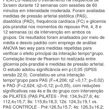
3x/sem durante 12 semanas com sessões de 60
minutos em intensidade moderada. Foram avaliadas
medidas de pressão arterial sistólica (PAS),
diastólica (PAD), frequência cardíaca (FC) e glicemia
pós-prandial nos momentos do repouso Pré, 4, 8 e
12 semanas (s) da intervenção em ambos os
grupos. Os resultados foram analisados por meio de
média e desvio padrão com emprego de análise
ANOVA two way para medidas repetidas para
verificar o efeito principal da interação tempo*grupo.
Correlação linear de Pearson foi realizada entre
glicemia pós-prandial e medidas de pressão arterial.
O estudo adotou significância em p≤0,05 (SPSS
versão 22.0). Constatou-se uma interação
tempo*grupo para PAS (F=4,206; η2 =0,17; p=0,02)
e PAD (F=2,624; η2=0,12; p=0,05), com reduções
significativas nas 4s e 8s do grupo com intervenção
de PILATES (PAS PILATES - Pré: 134,9±27,6; 4s:
112,4±15,7; 8s: 115,8±18,3; 12s: 124,3±19,1 vs.
PAS CONTROLE - Pré:126,5±15,7; 4s: 126,3±16,2;