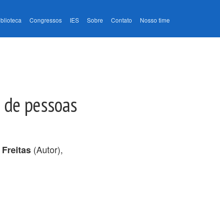
iblioteca
Congressos
IES
Sobre
Contato
Nosso time
a de pessoas
(Autor),
 Freitas