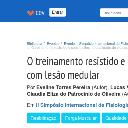
Entrar
Biblioteca
Eventos
Evento: II Simpósio Internacional de Fisi
O treinamento resistido e seus efeitos na qualidade de vida 
O treinamento resistido e
com lesão medular
Por
(Autor),
Eveline Torres Pereira
Lucas 
(A
Claudia Eliza do Patrocínio de Oliveira
Em
II Simpósio Internacional de Fisiolog
Reabilitação
Força Muscular
Qualidade 