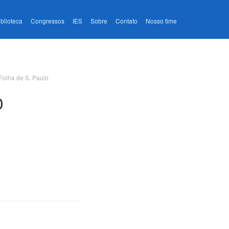
iblioteca
Congressos
IES
Sobre
Contato
Nosso time
 Folha de S. Paulo
o